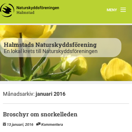
MENY
Program
Verksamhet
Halmstads Naturskyddsförening
En lokal krets till Naturskyddsföreningen
Björkelund
Om oss
Havsnätverk
Månadsarkiv:
januari 2016
Bli medlem
Vandringsslinga Björkelund
Broschyr om snorkelleden
13 januari, 2016
Kommentera