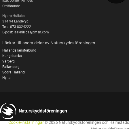
Isak Domeij Hilliges
Ordförande
Nyarp Hultabo
314 94 Landeryd
Tele: 073-8324222
E-post: isakhilliges@msn.com
Länkar till andra delar av Naturskyddsföreningen
Hallands länsförbund
Kungsbacka
Varberg
Falkenberg
Södra Halland
Hylte
Cookie-inställningar
© 2026 Naturskyddsföreningen och Halmstads