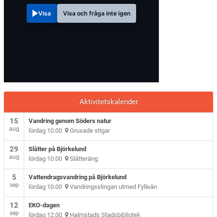
Visa
Visa och fråga inte igen
Aktivitetskalender
15
Vandring genom Söders natur
aug
lördag 10.00
Grusade stigar
29
Slåtter på Björkelund
aug
lördag 10.00
Slåtteräng
5
Vattendragsvandring på Björkelund
sep
lördag 10.00
Vandringsslingan utmed Fylleån
12
EKO-dagen
sep
lördag 12.00
Halmstads Stadsbibliotek