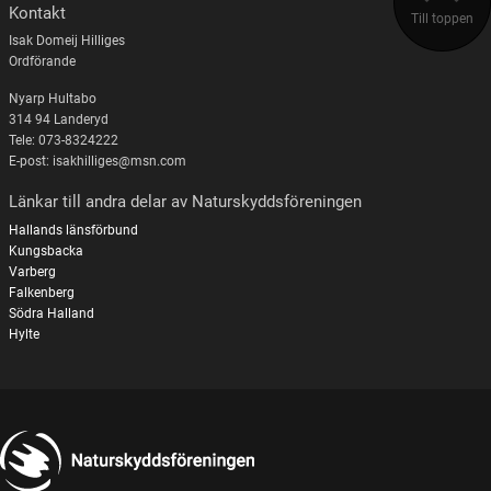
Kontakt
Till toppen
Isak Domeij Hilliges
Ordförande
Nyarp Hultabo
314 94 Landeryd
Tele: 073-8324222
E-post: isakhilliges@msn.com
Länkar till andra delar av Naturskyddsföreningen
Hallands länsförbund
Kungsbacka
Varberg
Falkenberg
Södra Halland
Hylte