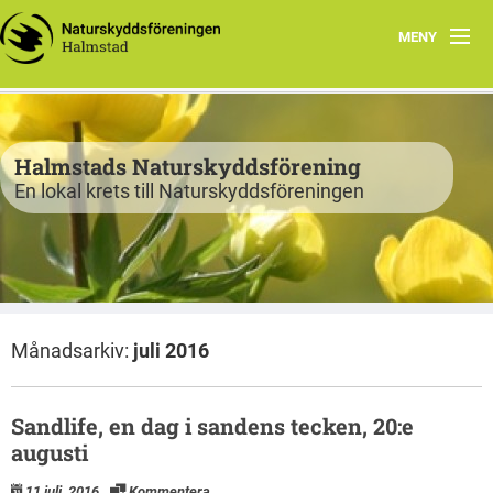
MENY
Program
Verksamhet
Halmstads Naturskyddsförening
En lokal krets till Naturskyddsföreningen
Björkelund
Om oss
Havsnätverk
Månadsarkiv:
juli 2016
Bli medlem
Vandringsslinga Björkelund
Sandlife, en dag i sandens tecken, 20:e
augusti
11 juli, 2016
Kommentera