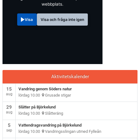
webbplats.
Visa
Visa och fråga inte igen
Aktivitetskalender
15
Vandring genom Söders natur
aug
lördag 10.00
Grusade stigar
29
Slåtter på Björkelund
aug
lördag 10.00
Slåtteräng
5
Vattendragsvandring på Björkelund
sep
lördag 10.00
Vandringsslingan utmed Fylleån