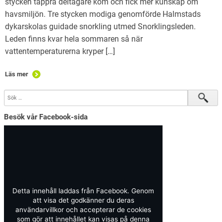
stycken tappra deltagare kom och fick mer kunskap om
havsmiljön. Tre stycken modiga genomförde Halmstads
dykarskolas guidade snorkling utmed Snorklingsleden.
Leden finns kvar hela sommaren så när
vattentemperaturerna kryper […]
Läs mer
Besök vår Facebook-sida
Detta innehåll laddas från Facebook. Genom
att visa det godkänner du deras
användarvillkor och accepterar de cookies
som gör att innehållet kan visas på denna