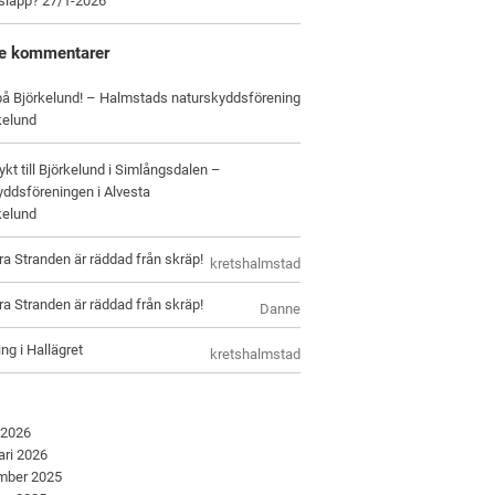
tsläpp? 27/1-2026
e kommentarer
 på Björkelund! – Halmstads naturskyddsförening
kelund
ykt till Björkelund i Simlångsdalen –
ddsföreningen i Alvesta
kelund
ra Stranden är räddad från skräp!
kretshalmstad
ra Stranden är räddad från skräp!
Danne
ng i Hallägret
kretshalmstad
 2026
ari 2026
mber 2025