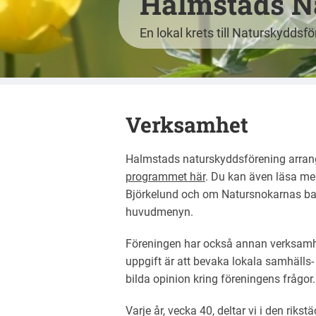
Halmstads N
En lokal krets till Naturskyddsf
Verksamhet
Halmstads naturskyddsförening arrangera
programmet här
. Du kan även läsa me
Björkelund och om Natursnokarnas barna
huvudmenyn.
Föreningen har också annan verksamhe
uppgift är att bevaka lokala samhälls-
bilda opinion kring föreningens frågor.
Varje år, vecka 40, deltar vi i den ri