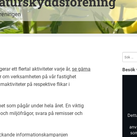
aturskyddsförening
öreningen
r ett flertal aktiviteter varje år,
se gärna
Besök 
r om verksamheten på vår fastighet
ktiviteter på respektive flikar i
t som pågår under hela året. En viktig
 och miljöfrågor, svara på remisser och
Dett
anv
som
kstäckande informationskampanjen