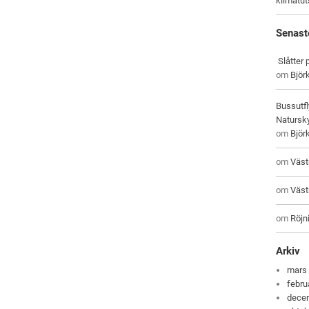
klimatu
Senast
Slåtter
om
Björ
Bussutfl
Natursky
om
Björ
om
Väst
om
Väst
om
Röjni
Arkiv
mars
febru
dece