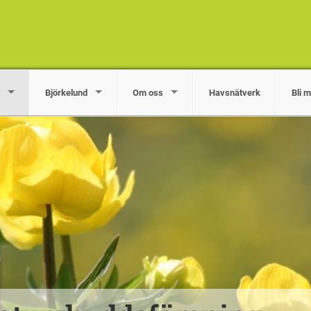
Björkelund
Om oss
Havsnätverk
Bli 