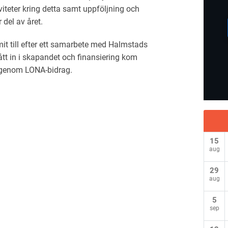
viteter kring detta samt uppföljning och
 del av året.
it till efter ett samarbete med Halmstads
t in i skapandet och finansiering kom
 genom LONA-bidrag.
15
aug
29
aug
5
sep