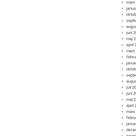
mars
janua
oktob
sept
augus
juni 
maj 
april
mars
febru
janua
oktob
sept
augus
juli 2
juni 
maj 
april
mars
febru
janua
dece
nove