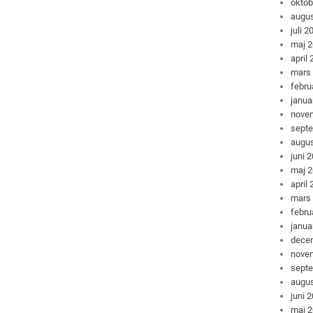
oktob
augus
juli 2
maj 
april
mars
febru
janua
nove
sept
augus
juni 
maj 
april
mars
febru
janua
dece
nove
sept
augus
juni 
maj 