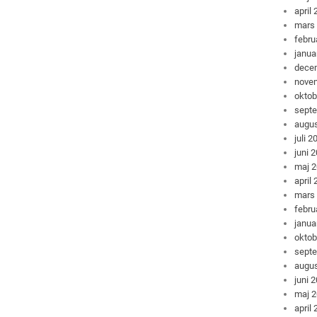
april
mars
febru
janua
dece
nove
oktob
sept
augus
juli 2
juni 
maj 
april
mars
febru
janua
oktob
sept
augus
juni 
maj 
april