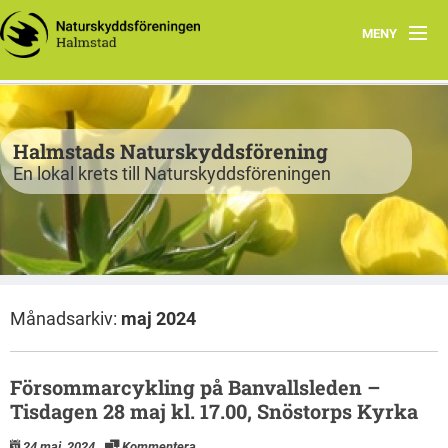
MENY
Program
Verksamhet
Halmstads Naturskyddsförening
En lokal krets till Naturskyddsföreningen
Björkelund
Om oss
Havsnätverk
Månadsarkiv:
maj 2024
Bli medlem
Vandringsslinga Björkelund
Försommarcykling på Banvallsleden –
Tisdagen 28 maj kl. 17.00, Snöstorps Kyrka
24 maj, 2024
Kommentera