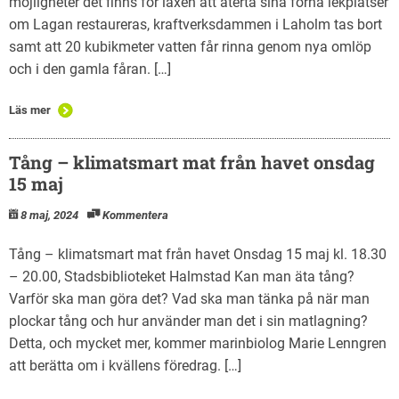
möjligheter det finns för laxen att återta sina forna lekplatser
om Lagan restaureras, kraftverksdammen i Laholm tas bort
samt att 20 kubikmeter vatten får rinna genom nya omlöp
och i den gamla fåran. […]
Läs mer
Tång – klimatsmart mat från havet onsdag
15 maj
8 maj, 2024
Kommentera
Tång – klimatsmart mat från havet Onsdag 15 maj kl. 18.30
– 20.00, Stadsbiblioteket Halmstad Kan man äta tång?
Varför ska man göra det? Vad ska man tänka på när man
plockar tång och hur använder man det i sin matlagning?
Detta, och mycket mer, kommer marinbiolog Marie Lenngren
att berätta om i kvällens föredrag. […]