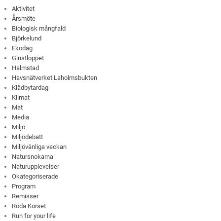
Aktivitet
Årsmöte
Biologisk mångfald
Björkelund
Ekodag
Ginstloppet
Halmstad
Havsnätverket Laholmsbukten
Klädbytardag
Klimat
Mat
Media
Miljö
Miljödebatt
Miljövänliga veckan
Natursnokarna
Naturupplevelser
Okategoriserade
Program
Remisser
Röda Korset
Run for your life