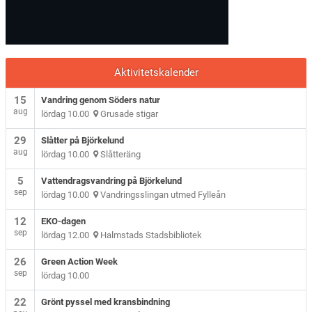
Aktivitetskalender
15
Vandring genom Söders natur
aug
lördag 10.00
Grusade stigar
29
Slåtter på Björkelund
aug
lördag 10.00
Slåtteräng
5
Vattendragsvandring på Björkelund
sep
lördag 10.00
Vandringsslingan utmed Fylleån
12
EKO-dagen
sep
lördag 12.00
Halmstads Stadsbibliotek
26
Green Action Week
sep
lördag 10.00
22
Grönt pyssel med kransbindning