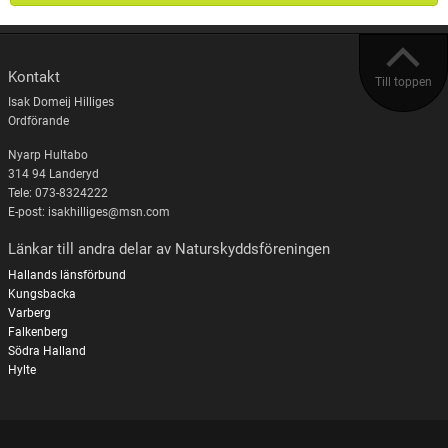
Kontakt
Till toppen
Isak Domeij Hilliges
Ordförande
Nyarp Hultabo
314 94 Landeryd
Tele: 073-8324222
E-post: isakhilliges@msn.com
Länkar till andra delar av Naturskyddsföreningen
Hallands länsförbund
Kungsbacka
Varberg
Falkenberg
Södra Halland
Hylte