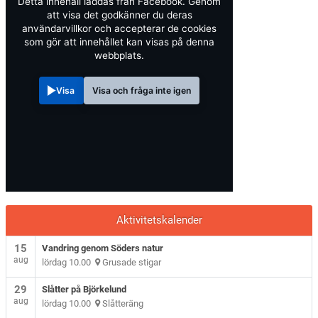
Detta innehåll laddas från Facebook. Genom
att visa det godkänner du deras
användarvillkor och accepterar de cookies
som gör att innehållet kan visas på denna
webbplats.
Visa
Visa och fråga inte igen
Aktivitetskalender
15
Vandring genom Söders natur
aug
lördag 10.00
Grusade stigar
29
Slåtter på Björkelund
aug
lördag 10.00
Slåtteräng