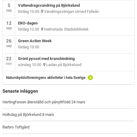
5
Vattendragsvandring på Björkelund
sep
lördag 10.00
Vandringsslingan utmed Fylleån
12
EKO-dagen
sep
lördag 12.00
Halmstads Stadsbibliotek
26
Green Action Week
sep
lördag 10.00
22
Grönt pyssel med kransbindning
nov
söndag 10.00
Ladan på Björkelund
Naturskyddsföreningens aktiviteter i hela Sverige
Senaste inläggen
Hertingforsen återställd och pånyttfödd 24 mars
Holkdag på Björkelund 8 mars
Barbro Toftgård