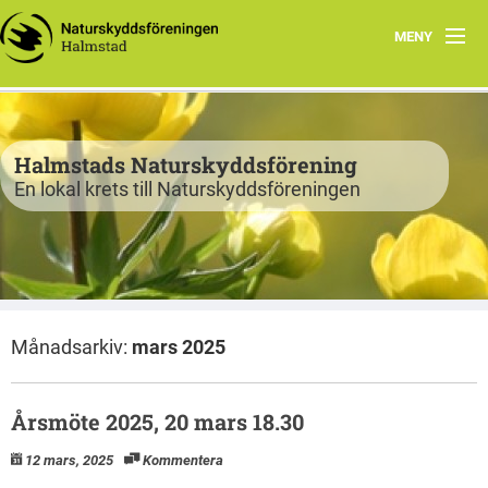
MENY
Program
Verksamhet
Halmstads Naturskyddsförening
En lokal krets till Naturskyddsföreningen
Björkelund
Om oss
Havsnätverk
Månadsarkiv:
mars 2025
Bli medlem
Vandringsslinga Björkelund
Årsmöte 2025, 20 mars 18.30
12 mars, 2025
Kommentera