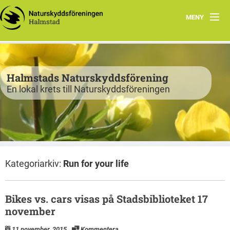
MENY
Program
Verksamhet
Halmstads Naturskyddsförening
En lokal krets till Naturskyddsföreningen
Björkelund
Om oss
Havsnätverk
Kategoriarkiv:
Run for your life
Bli medlem
Vandringsslinga Björkelund
Bikes vs. cars visas på Stadsbiblioteket 17
november
11 november, 2015
Kommentera