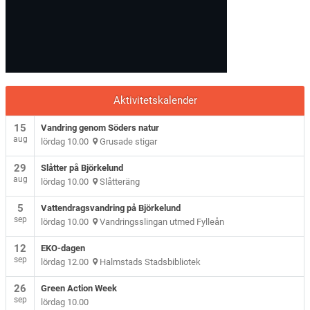
Aktivitetskalender
15
Vandring genom Söders natur
aug
lördag 10.00
Grusade stigar
29
Slåtter på Björkelund
aug
lördag 10.00
Slåtteräng
5
Vattendragsvandring på Björkelund
sep
lördag 10.00
Vandringsslingan utmed Fylleån
12
EKO-dagen
sep
lördag 12.00
Halmstads Stadsbibliotek
26
Green Action Week
sep
lördag 10.00