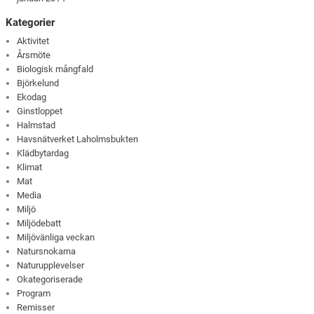
Kategorier
Aktivitet
Årsmöte
Biologisk mångfald
Björkelund
Ekodag
Ginstloppet
Halmstad
Havsnätverket Laholmsbukten
Klädbytardag
Klimat
Mat
Media
Miljö
Miljödebatt
Miljövänliga veckan
Natursnokarna
Naturupplevelser
Okategoriserade
Program
Remisser