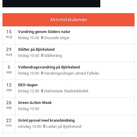
Aktivitetskalender
15
Vandring genom Söders natur
aug
lördag 10.00
Grusade stigar
29
Slåtter på Björkelund
aug
lördag 10.00
Slåtteräng
5
Vattendragsvandring på Björkelund
sep
lördag 10.00
Vandringsslingan utmed Fylleån
12
EKO-dagen
sep
lördag 12.00
Halmstads Stadsbibliotek
26
Green Action Week
sep
lördag 10.00
22
Grönt pyssel med kransbindning
nov
söndag 10.00
Ladan på Björkelund