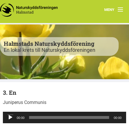
MENY
Program
Verksamhet
Halmstads Naturskyddsförening
En lokal krets till Naturskyddsföreningen
Björkelund
Om oss
Havsnätverk
3. En
Bli medlem
Juniperus Communis
Vandringsslinga Björkelund
Ljudspelare
00:00
00:00