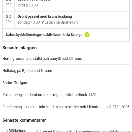
sep
lördag 10.00
22
Grönt pyssel med kransbindning
nov
söndag 10.00
Ladan på Björkelund
Naturskyddsföreningens aktiviteter i hela Sverige
Senaste inläggen
Hertingforsen återställd och pånyttfödd 24 mars
Holkdag på Björkelund 8 mars
Barbro Toftgård
Kolinlagring i jordbruksmark – regenerativt jordbruk 11/2
Föreläsning: Hur ska Halmstad minska bilköer och klimatutsläpp? 27/1-2026
Senaste kommentarer
om
Björkelund
Slåtter på Björkelund! – Halmstads naturskyddsförening