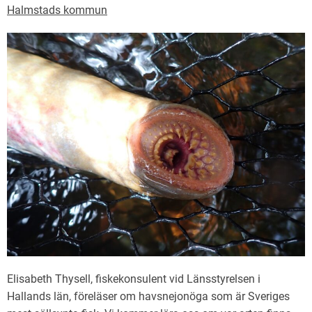
Halmstads kommun
Elisabeth Thysell, fiskekonsulent vid Länsstyrelsen i
Hallands län, föreläser om havsnejonöga som är Sveriges