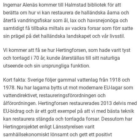
Ingemar Alenäs kommer till Halmstad bibliotek för att
berätta om hur vi kan restaurera de halländska åarna och
återfå vandringsfiskar som ål, lax och havsnejonöga och
samtidigt få tillbaka miltals av vackra forsar som förr satte
sin prägel på det halländska landskapet och vår livsstil.
Vi kommer att få se hur Hertingforsen, som hade varit tyst
och torrlagd i 70 år, kunde återställas till sitt naturliga
utseende och sin ursprungliga funktion.
Kort fakta: Sverige följer gammal vattenlag från 1918 och
1978. Nu har lagarna bytts ut mot modernare EU-lagar som
vattendirektivet, restaureringsförordningen och
ålförordningen. Hertingforsen restaurerades 2013 delvis med
EU-bidrag och är ett gott exempel på att vi med bästa teknik
kan restaurera stängda och torrlagda forsar. Dessutom har
Hertingprojektet enligt Länsstyrelsen varit
samhällsekonomiskt lönsamt och gett ett positivt