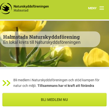
MENY
Program
Verksamhet
Halmstads Naturskyddsförening
En lokal krets till Naturskyddsföreningen
Björkelund
Om oss
Havsnätverk
Bli medlem
Bli medlem i Naturskyddsföreningen och stöd kampen för
natur och miljö.
Tillsammans har vi kraft att förändra
Vandringsslinga Björkelund
BLI MEDLEM NU