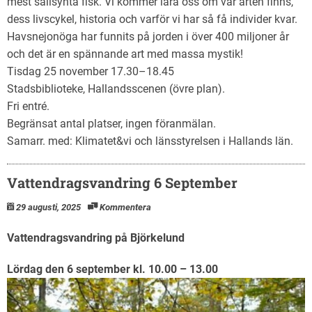
mest sällsynta fisk. Vi kommer lära oss om var arten finns,
dess livscykel, historia och varför vi har så få individer kvar.
Havsnejonöga har funnits på jorden i över 400 miljoner år
och det är en spännande art med massa mystik!
Tisdag 25 november 17.30–18.45
Stadsbiblioteke, Hallandsscenen (övre plan).
Fri entré.
Begränsat antal platser, ingen föranmälan.
Samarr. med: Klimatet&vi och länsstyrelsen i Hallands län.
Vattendragsvandring 6 September
29 augusti, 2025
Kommentera
Vattendragsvandring på Björkelund
Lördag den 6 september kl. 10.00 – 13.00