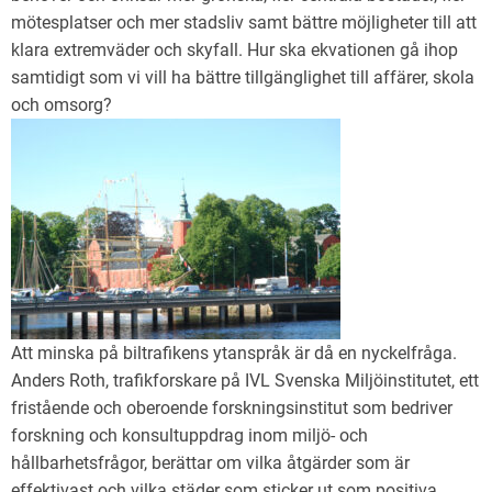
mötesplatser och mer stadsliv samt bättre möjligheter till att
klara extremväder och skyfall. Hur ska ekvationen gå ihop
samtidigt som vi vill ha bättre tillgänglighet till affärer, skola
och omsorg?
Att minska på biltrafikens ytanspråk är då en nyckelfråga.
Anders Roth, trafikforskare på IVL Svenska Miljöinstitutet, ett
fristående och oberoende forskningsinstitut som bedriver
forskning och konsultuppdrag inom miljö- och
hållbarhetsfrågor, berättar om vilka åtgärder som är
effektivast och vilka städer som sticker ut som positiva