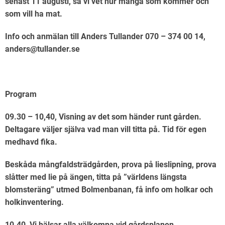
senast 11 augusti, så vi vet hur många som kommer och
som vill ha mat.
Info och anmälan till Anders Tullander 070 – 374 00 14,
anders@tullander.se
Program
09.30 – 10,40, Visning av det som händer runt gården.
Deltagare väljer själva vad man vill titta på. Tid för egen
medhavd fika.
Beskåda mångfaldsträdgården, prova på lieslipning, prova
slåtter med lie på ängen, titta på ”världens längsta
blomsteräng” utmed Bolmenbanan, få info om holkar och
holkinventering.
10.40, Vi hälsar alla välkomna vid gårdsplanen.