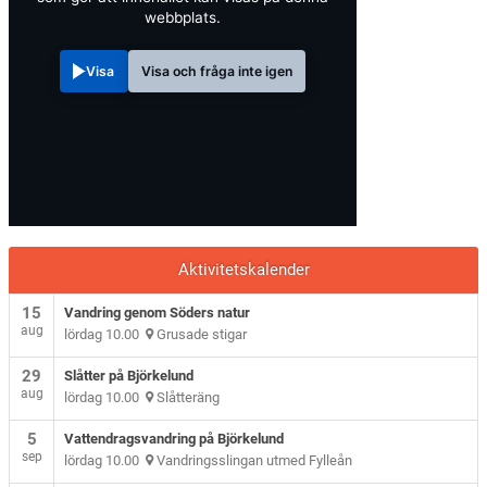
webbplats.
Visa
Visa och fråga inte igen
Aktivitetskalender
15
Vandring genom Söders natur
aug
lördag 10.00
Grusade stigar
29
Slåtter på Björkelund
aug
lördag 10.00
Slåtteräng
5
Vattendragsvandring på Björkelund
sep
lördag 10.00
Vandringsslingan utmed Fylleån