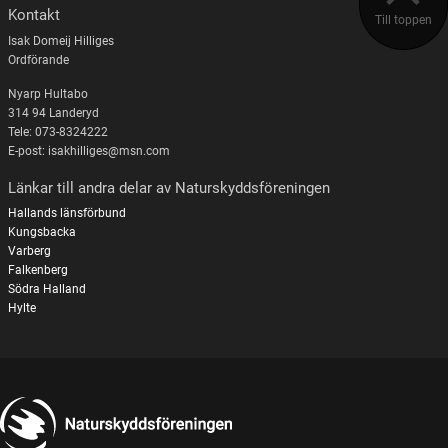
Kontakt
Till toppen
Isak Domeij Hilliges
Ordförande
Nyarp Hultabo
314 94 Landeryd
Tele: 073-8324222
E-post: isakhilliges@msn.com
Länkar till andra delar av Naturskyddsföreningen
Hallands länsförbund
Kungsbacka
Varberg
Falkenberg
Södra Halland
Hylte