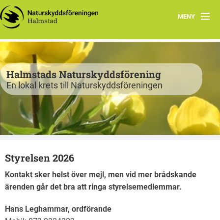
MENY
Program
Verksamhet
Halmstads Naturskyddsförening
En lokal krets till Naturskyddsföreningen
Björkelund
Om oss
Havsnätverk
Styrelsen 2026
Bli medlem
Kontakt sker helst över mejl, men vid mer brådskande
Vandringsslinga Björkelund
ärenden går det bra att ringa styrelsemedlemmar.
Hans Leghammar, ordförande