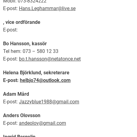
Mobil: 073-8324222
E-post:
Hans.Leghammar@live.se
, vice ordförande
E-post:
Bo Hansson, kassör
Tel hem:
073 – 580 12 33
E-post:
bo.t.hansson@netatonce.net
Helena Björklund,
sekreterare
E-post:
helbjo74@outlook.com
Adam Mård
E-post:
Jazzyblue1988@gmail.com
Anders Olovsson
E-post:
andeolov@gmail.com
Ingrid Bergelin