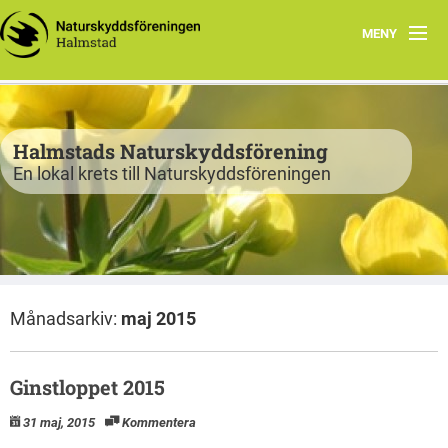
MENY
Program
Verksamhet
Halmstads Naturskyddsförening
En lokal krets till Naturskyddsföreningen
Björkelund
Om oss
Havsnätverk
Månadsarkiv:
maj 2015
Bli medlem
Vandringsslinga Björkelund
Ginstloppet 2015
31 maj, 2015
Kommentera