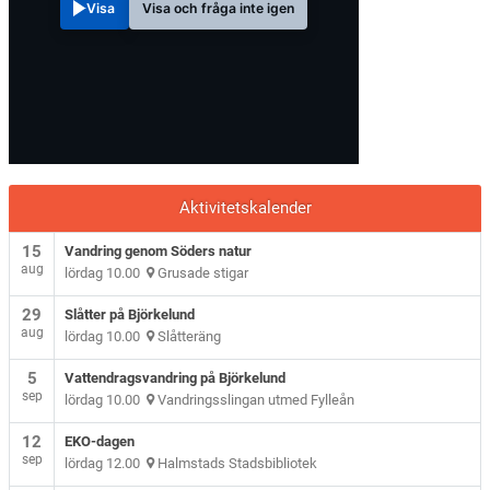
Visa
Visa och fråga inte igen
Aktivitetskalender
15
Vandring genom Söders natur
aug
lördag 10.00
Grusade stigar
29
Slåtter på Björkelund
aug
lördag 10.00
Slåtteräng
5
Vattendragsvandring på Björkelund
sep
lördag 10.00
Vandringsslingan utmed Fylleån
12
EKO-dagen
sep
lördag 12.00
Halmstads Stadsbibliotek