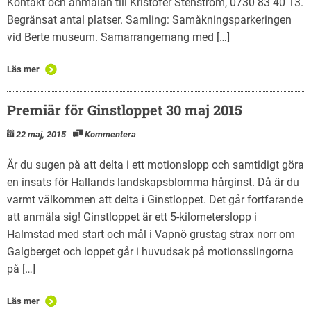
Kontakt och anmälan till Kristofer Stenström, 0730 83 40 13.
Begränsat antal platser. Samling: Samåkningsparkeringen
vid Berte museum. Samarrangemang med […]
Läs mer
Premiär för Ginstloppet 30 maj 2015
22 maj, 2015
Kommentera
Är du sugen på att delta i ett motionslopp och samtidigt göra
en insats för Hallands landskapsblomma hårginst. Då är du
varmt välkommen att delta i Ginstloppet. Det går fortfarande
att anmäla sig! Ginstloppet är ett 5-kilometerslopp i
Halmstad med start och mål i Vapnö grustag strax norr om
Galgberget och loppet går i huvudsak på motionsslingorna
på […]
Läs mer