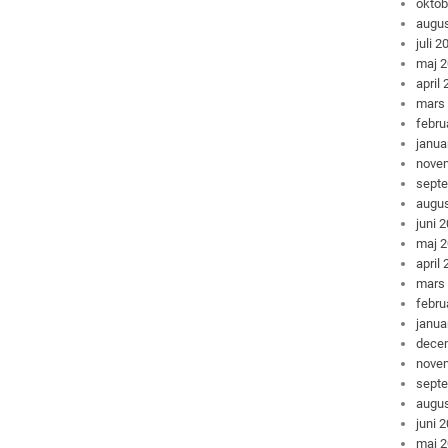
oktob
augus
juli 2
maj 
april
mars
febru
janua
nove
sept
augus
juni 
maj 
april
mars
febru
janua
dece
nove
sept
augus
juni 
maj 