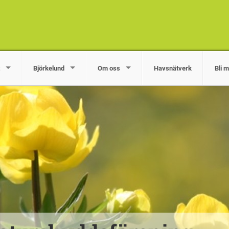
Björkelund
Om oss
Havsnätverk
Bli 