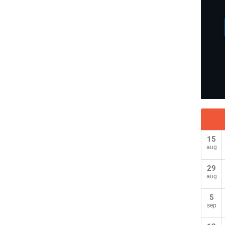
volymen.
15
aug
29
aug
5
sep