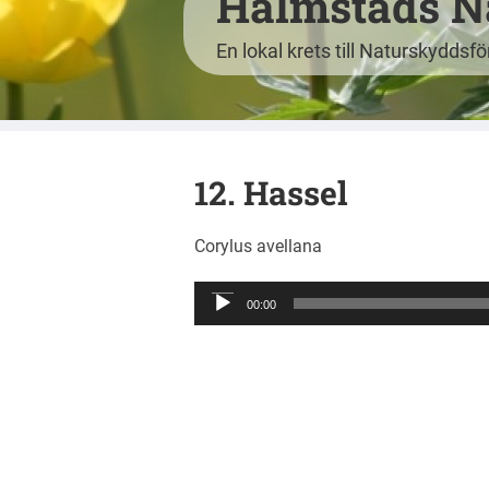
Halmstads N
En lokal krets till Naturskyddsf
12. Hassel
Corylus avellana
Ljudspelare
00:00