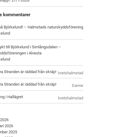
tsläpp? 27/1-2026
e kommentarer
 på Björkelund! – Halmstads naturskyddsförening
kelund
ykt till Björkelund i Simlångsdalen –
ddsföreningen i Alvesta
kelund
ra Stranden är räddad från skräp!
kretshalmstad
ra Stranden är räddad från skräp!
Danne
ng i Hallägret
kretshalmstad
 2026
ari 2026
mber 2025