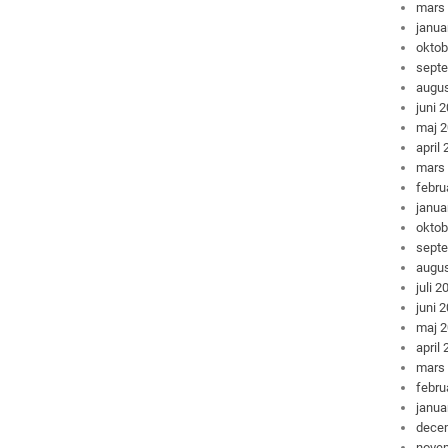
mars
janua
oktob
sept
augus
juni 
maj 
april
mars
febru
janua
oktob
sept
augus
juli 2
juni 
maj 
april
mars
febru
janua
dece
nove