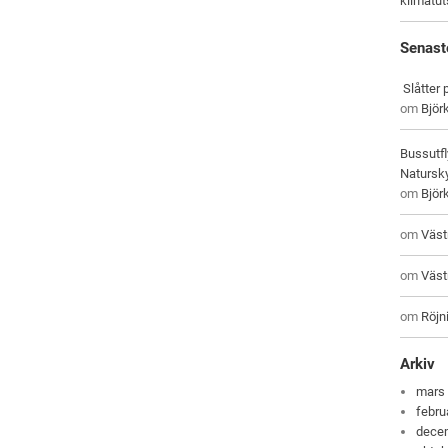
klimatu
Senast
Slåtter
om
Björ
Bussutfl
Natursky
om
Björ
om
Väst
om
Väst
om
Röjni
Arkiv
mars
febru
dece