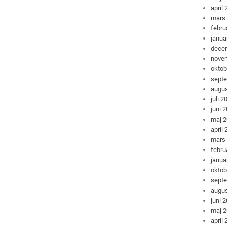
april
mars
febru
janua
dece
nove
oktob
sept
augus
juli 2
juni 
maj 
april
mars
febru
janua
oktob
sept
augus
juni 
maj 
april