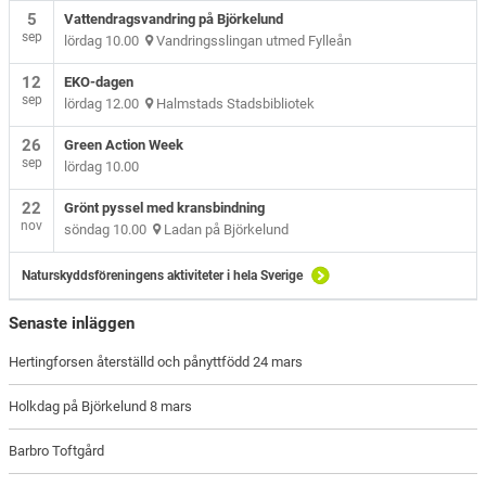
5
Vattendragsvandring på Björkelund
sep
lördag 10.00
Vandringsslingan utmed Fylleån
12
EKO-dagen
sep
lördag 12.00
Halmstads Stadsbibliotek
26
Green Action Week
sep
lördag 10.00
22
Grönt pyssel med kransbindning
nov
söndag 10.00
Ladan på Björkelund
Naturskyddsföreningens aktiviteter i hela Sverige
Senaste inläggen
Hertingforsen återställd och pånyttfödd 24 mars
Holkdag på Björkelund 8 mars
Barbro Toftgård