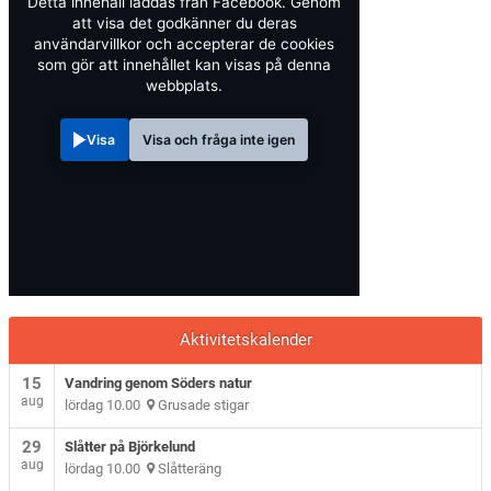
Detta innehåll laddas från Facebook. Genom
att visa det godkänner du deras
användarvillkor och accepterar de cookies
som gör att innehållet kan visas på denna
webbplats.
Visa
Visa och fråga inte igen
Aktivitetskalender
15
Vandring genom Söders natur
aug
lördag 10.00
Grusade stigar
29
Slåtter på Björkelund
aug
lördag 10.00
Slåtteräng