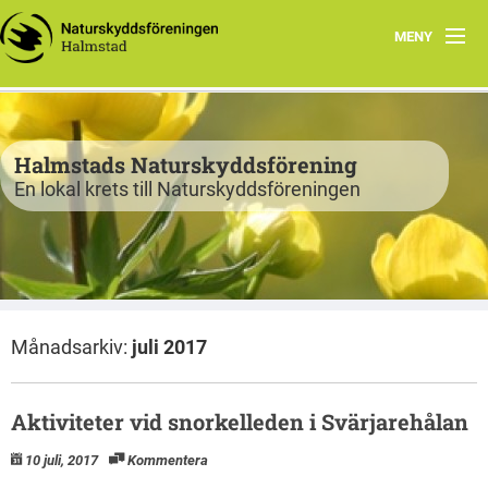
MENY
Program
Verksamhet
Halmstads Naturskyddsförening
En lokal krets till Naturskyddsföreningen
Björkelund
Om oss
Havsnätverk
Månadsarkiv:
juli 2017
Bli medlem
Vandringsslinga Björkelund
Aktiviteter vid snorkelleden i Svärjarehålan
10 juli, 2017
Kommentera