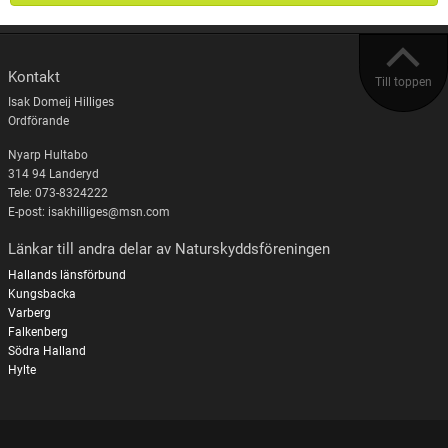
Kontakt
Till toppen
Isak Domeij Hilliges
Ordförande
Nyarp Hultabo
314 94 Landeryd
Tele: 073-8324222
E-post: isakhilliges@msn.com
Länkar till andra delar av Naturskyddsföreningen
Hallands länsförbund
Kungsbacka
Varberg
Falkenberg
Södra Halland
Hylte