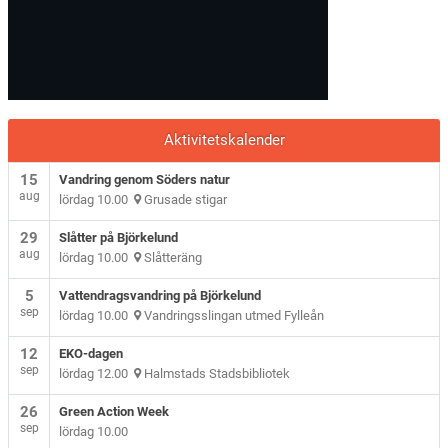
Aktivitetskalender
15
Vandring genom Söders natur
aug
lördag 10.00
Grusade stigar
29
Slåtter på Björkelund
aug
lördag 10.00
Slåtteräng
5
Vattendragsvandring på Björkelund
sep
lördag 10.00
Vandringsslingan utmed Fylleån
12
EKO-dagen
sep
lördag 12.00
Halmstads Stadsbibliotek
26
Green Action Week
sep
lördag 10.00