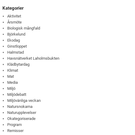
Kategorier
Aktivitet
Årsmöte
Biologisk mångfald
Björkelund
Ekodag
Ginstloppet
Halmstad
Havsnätverket Laholmsbukten
Klädbytardag
Klimat
Mat
Media
Miljö
Miljödebatt
Miljövänliga veckan
Natursnokarna
Naturupplevelser
Okategoriserade
Program
Remisser