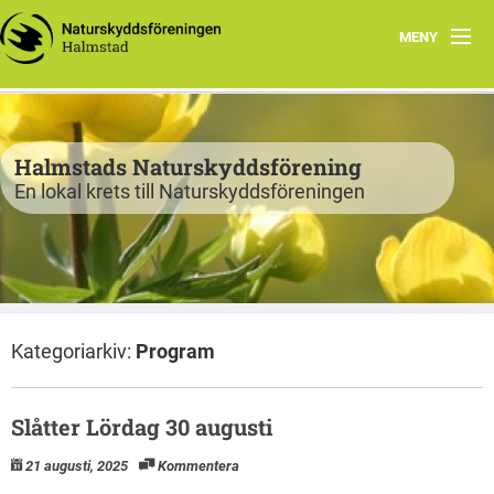
MENY
Program
Verksamhet
Halmstads Naturskyddsförening
En lokal krets till Naturskyddsföreningen
Björkelund
Om oss
Havsnätverk
Kategoriarkiv:
Program
Bli medlem
Vandringsslinga Björkelund
Slåtter Lördag 30 augusti
21 augusti, 2025
Kommentera