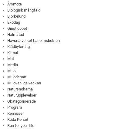
Årsmöte
Biologisk mångfald
Björkelund
Ekodag
Ginstloppet
Halmstad
Havsnätverket Laholmsbukten
Klädbytardag
Klimat
Mat
Media
Miljö
Miljödebatt
Miljövänliga veckan
Natursnokarna
Naturupplevelser
Okategoriserade
Program
Remisser
Röda Korset
Run for your life