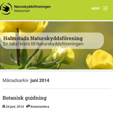
MENY
Program
Verksamhet
Halmstads Naturskyddsförening
En lokal krets till Naturskyddsföreningen
Björkelund
Om oss
Havsnätverk
Månadsarkiv:
juni 2014
Bli medlem
Vandringsslinga Björkelund
Botanisk guidning
24 juni, 2014
Kommentera