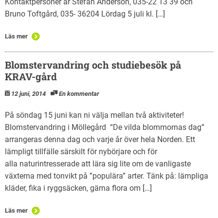
Kontaktpersoner är Stefan Anderson, 035-22 13 39 och
Bruno Toftgård, 035- 36204 Lördag 5 juli kl. […]
Läs mer
Blomstervandring och studiebesök på
KRAV-gård
12 juni, 2014
En kommentar
På söndag 15 juni kan ni välja mellan två aktiviteter!
Blomstervandring i Möllegård “De vilda blommornas dag”
arrangeras denna dag och varje år över hela Norden. Ett
lämpligt tillfälle särskilt för nybörjare och för
alla naturintresserade att lära sig lite om de vanligaste
växterna med tonvikt på ”populära” arter. Tänk på: lämpliga
kläder, fika i ryggsäcken, gärna flora om […]
Läs mer