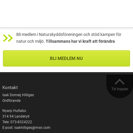
Bli medlem i Naturskyddsföreningen och stöd kampen för
natur och miljö.
Tillsammans har vi kraft att förändra
BLI MEDLEM NU
Kontakt
Till toppen
Isak Domeij Hilliges
Ordförande
Nyarp Hultabo
314 94 Landeryd
Tele: 073-8324222
E-post: isakhilliges@msn.com