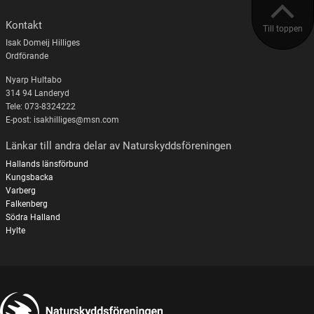
Kontakt
Till toppen
Isak Domeij Hilliges
Ordförande
Nyarp Hultabo
314 94 Landeryd
Tele: 073-8324222
E-post: isakhilliges@msn.com
Länkar till andra delar av Naturskyddsföreningen
Hallands länsförbund
Kungsbacka
Varberg
Falkenberg
Södra Halland
Hylte