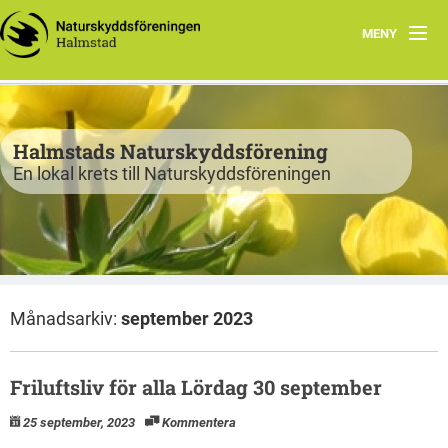
MENY
Program
Verksamhet
Halmstads Naturskyddsförening
En lokal krets till Naturskyddsföreningen
Björkelund
Om oss
Havsnätverk
Månadsarkiv:
september 2023
Bli medlem
Vandringsslinga Björkelund
Friluftsliv för alla Lördag 30 september
25 september, 2023
Kommentera