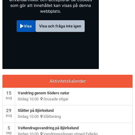
som gör att innehållet kan visas på denna
webbplats.
Visa
Visa och fråga inte igen
Aktivitetskalender
15
Vandring genom Söders natur
aug
lördag 10.00
Grusade stigar
29
Slåtter på Björkelund
aug
lördag 10.00
Slåtteräng
5
Vattendragsvandring på Björkelund
sep
lördag 10.00
Vandringsslingan utmed Fylleån