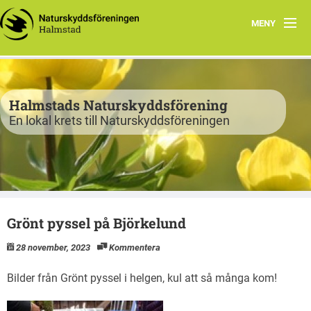
MENY
Program
Verksamhet
Halmstads Naturskyddsförening
En lokal krets till Naturskyddsföreningen
Björkelund
Om oss
Havsnätverk
Grönt pyssel på Björkelund
Bli medlem
28 november, 2023
Kommentera
Vandringsslinga Björkelund
Bilder från Grönt pyssel i helgen, kul att så många kom!