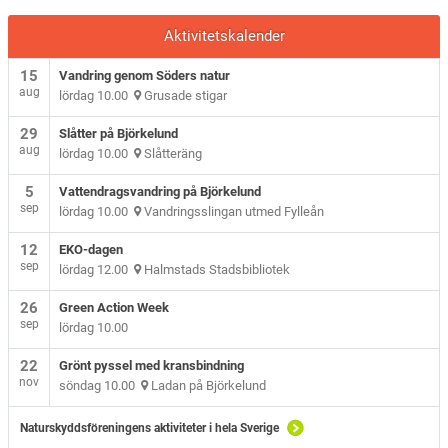
Aktivitetskalender
15
Vandring genom Söders natur
aug
lördag 10.00
Grusade stigar
29
Slåtter på Björkelund
aug
lördag 10.00
Slåtteräng
5
Vattendragsvandring på Björkelund
sep
lördag 10.00
Vandringsslingan utmed Fylleån
12
EKO-dagen
sep
lördag 12.00
Halmstads Stadsbibliotek
26
Green Action Week
sep
lördag 10.00
22
Grönt pyssel med kransbindning
nov
söndag 10.00
Ladan på Björkelund
Naturskyddsföreningens aktiviteter i hela Sverige