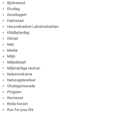
Björkelund
Ekodag
Ginstloppet
Halmstad
Havsnätverket Laholmsbukten
Klädbytardag
Klimat
Mat
Media
Miljö
Miljödebatt
Miljövänliga veckan
Natursnokarna
Naturupplevelser
Okategoriserade
Program
Remisser
Röda Korset
Run for your life