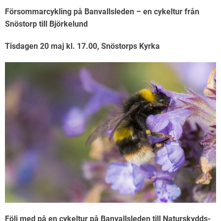
Försommarcykling på Banvallsleden – en cykeltur från
Snöstorp till Björkelund
Tisdagen 20 maj kl. 17.00, Snöstorps Kyrka
Följ med på en cykeltur på Banvallsleden till Naturskydds-