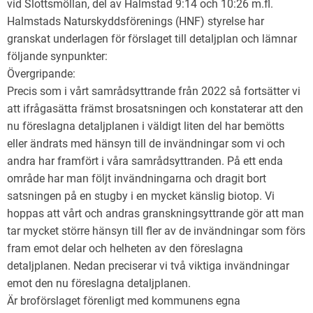
vid Slottsmöllan, del av Halmstad 9:14 och 10:26 m.fl.
Halmstads Naturskyddsförenings (HNF) styrelse har
granskat underlagen för förslaget till detaljplan och lämnar
följande synpunkter:
Övergripande:
Precis som i vårt samrådsyttrande från 2022 så fortsätter vi
att ifrågasätta främst brosatsningen och konstaterar att den
nu föreslagna detaljplanen i väldigt liten del har bemötts
eller ändrats med hänsyn till de invändningar som vi och
andra har framfört i våra samrådsyttranden. På ett enda
område har man följt invändningarna och dragit bort
satsningen på en stugby i en mycket känslig biotop. Vi
hoppas att vårt och andras granskningsyttrande gör att man
tar mycket större hänsyn till fler av de invändningar som förs
fram emot delar och helheten av den föreslagna
detaljplanen. Nedan preciserar vi två viktiga invändningar
emot den nu föreslagna detaljplanen.
Är broförslaget förenligt med kommunens egna