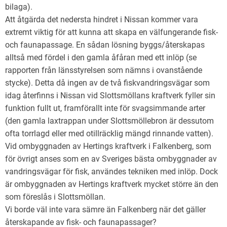
bilaga).
Att åtgärda det nedersta hindret i Nissan kommer vara
extremt viktig för att kunna att skapa en välfungerande fisk-
och faunapassage. En sådan lösning byggs/återskapas
alltså med fördel i den gamla åfåran med ett inlöp (se
rapporten från länsstyrelsen som nämns i ovanstående
stycke). Detta då ingen av de två fiskvandringsvägar som
idag återfinns i Nissan vid Slottsmöllans kraftverk fyller sin
funktion fullt ut, framförallt inte för svagsimmande arter
(den gamla laxtrappan under Slottsmöllebron är dessutom
ofta torrlagd eller med otillräcklig mängd rinnande vatten).
Vid ombyggnaden av Hertings kraftverk i Falkenberg, som
för övrigt anses som en av Sveriges bästa ombyggnader av
vandringsvägar för fisk, användes tekniken med inlöp. Dock
är ombyggnaden av Hertings kraftverk mycket större än den
som föreslås i Slottsmöllan.
Vi borde väl inte vara sämre än Falkenberg när det gäller
återskapande av fisk- och faunapassager?