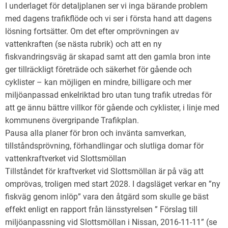
I underlaget för detaljplanen ser vi inga bärande problem
med dagens trafikflöde och vi ser i första hand att dagens
lösning fortsätter. Om det efter omprövningen av
vattenkraften (se nästa rubrik) och att en ny
fiskvandringsväg är skapad samt att den gamla bron inte
ger tillräckligt företräde och säkerhet för gående och
cyklister – kan möjligen en mindre, billigare och mer
miljöanpassad enkelriktad bro utan tung trafik utredas för
att ge ännu bättre villkor för gående och cyklister, i linje med
kommunens övergripande Trafikplan.
Pausa alla planer för bron och invänta samverkan,
tillståndsprövning, förhandlingar och slutliga domar för
vattenkraftverket vid Slottsmöllan
Tillståndet för kraftverket vid Slottsmöllan är på väg att
omprövas, troligen med start 2028. I dagsläget verkar en ”ny
fiskväg genom inlöp” vara den åtgärd som skulle ge bäst
effekt enligt en rapport från länsstyrelsen ” Förslag till
miljöanpassning vid Slottsmöllan i Nissan, 2016-11-11” (se