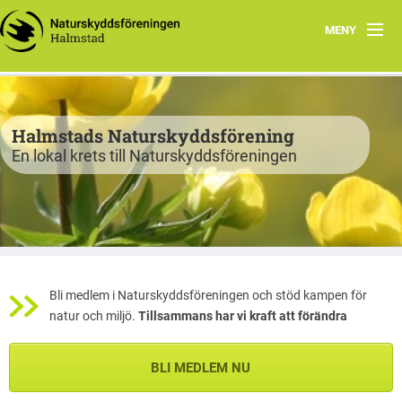
MENY
Program
Verksamhet
Halmstads Naturskyddsförening
En lokal krets till Naturskyddsföreningen
Björkelund
Om oss
Havsnätverk
Bli medlem
Bli medlem i Naturskyddsföreningen och stöd kampen för
natur och miljö.
Tillsammans har vi kraft att förändra
Vandringsslinga Björkelund
BLI MEDLEM NU