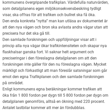
kommunens övergripande trafikplan. Värdefulla naturvärden,
som detaljplanens egen miljökonsekvensbeskring tydligt
visar, ska offras för att trafiken och bullret ska få öka.
Den enda konkreta ”nytta” man kan utläsa av dokumentet är
att den nya vägen och bron ska avlasta andra vägar utan att
precisera hur det ska gå till.
Den samlade forskningen och uppföljningar visar att i
princip alla nya vägar ökar trafikintensiteten och skapar nya
flaskhalsar ganska fort. Vi saknar helt argument och
preciseringar i den föreslagna detaljplanen om att den
forskningen inte gäller för den nu föreslagna vägen. Mycket
märkligt och förkastligt att man föreslår satsningar som går
emot den egna Trafikplanen och den samlade forskningen
på området.
Enligt kommunens egna beräkningar kommer trafiken att
öka från 1 800 fordon per dygn till 5 800 fordon per dygn om
detaljplanen genomförs, alltså en ökning med 220 procent.
Antalet lastbilar kommer att mer än fördubblas.