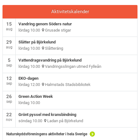
Aktivitetskalender
15
Vandring genom Söders natur
aug
lördag 10.00
Grusade stigar
29
Slåtter på Björkelund
aug
lördag 10.00
Slåtteräng
5
Vattendragsvandring på Björkelund
sep
lördag 10.00
Vandringsslingan utmed Fylleån
12
EKO-dagen
sep
lördag 12.00
Halmstads Stadsbibliotek
26
Green Action Week
sep
lördag 10.00
22
Grönt pyssel med kransbindning
nov
söndag 10.00
Ladan på Björkelund
Naturskyddsföreningens aktiviteter i hela Sverige