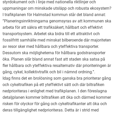
styrdokument och i linje med nationella riktlinjer och
uppmaningar om minskade utsläpp och robusta ekosystem?
I trafikplanen för Halmstad kommun står det bland annat:
”Planeringsinriktningarna genomsyras av att kommunen ska
arbeta för att säkra ett trafiksäkert, hållbart och effektivt
transportsystem. Arbetet ska bidra till ett attraktivt och
fossilfritt samhälle med minskat bilberoende där majoriteten
av resor sker med hållbara och yteffektiva transporter.
Dessutom ska möjligheterna för hållbara godstransporter
öka. Planen slår bland annat fast att staden ska satsa på
fler hållbara och yteffektiva resalternativ där prioriteringen är
gång, cykel, kollektivtrafik och bil i nämnd ordning.”.
Idag finns det en brolösning som ganska bra prioriterar gång
och cykeltrafiken på ett yteffektivt sätt och där biltrafiken
nedprioriteras i enlighet med trafikplanen. I den föreslagna
detaljplanen kommer biltrafiken att öka och därmed kommer
risken för olyckor för gång och cykeltrafikanter att öka och
deras tillgänglighet nedprioriteras. Detta är i strid med