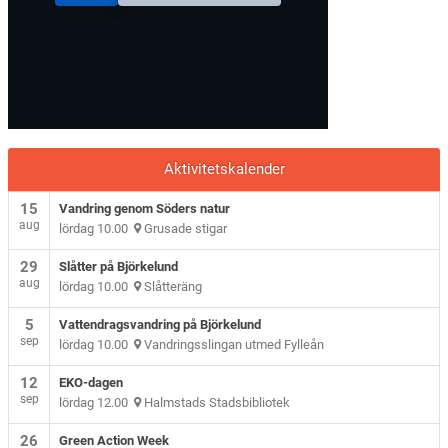
Aktivitetskalender
15
Vandring genom Söders natur
aug
lördag 10.00
Grusade stigar
29
Slåtter på Björkelund
aug
lördag 10.00
Slåtteräng
5
Vattendragsvandring på Björkelund
sep
lördag 10.00
Vandringsslingan utmed Fylleån
12
EKO-dagen
sep
lördag 12.00
Halmstads Stadsbibliotek
26
Green Action Week