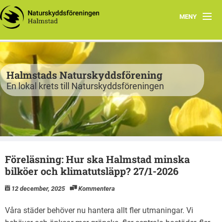
MENY
Program
Verksamhet
Halmstads Naturskyddsförening
En lokal krets till Naturskyddsföreningen
Björkelund
Om oss
Havsnätverk
Föreläsning: Hur ska Halmstad minska
Bli medlem
bilköer och klimatutsläpp? 27/1-2026
Vandringsslinga Björkelund
12 december, 2025
Kommentera
Våra städer behöver nu hantera allt fler utmaningar. Vi