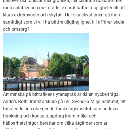
behöver och önksar mer grönska, fler centrala bostäder, fler
mötesplatser och mer stadsliv samt bättre möjligheter till att
klara extremväder och skyfall. Hur ska ekvationen gå ihop
samtidigt som vi vill ha bättre tillgänglighet till affärer, skola
och omsorg?
Att minska på biltrafikens ytanspråk är då en nyckelfråga.
Anders Roth, trafikforskare på IVL Svenska Miljöinstitutet, ett
fristående och oberoende forskningsinstitut som bedriver
forskning och konsultuppdrag inom miljö- och
hållbarhetsfrågor, berättar om vilka åtgärder som är