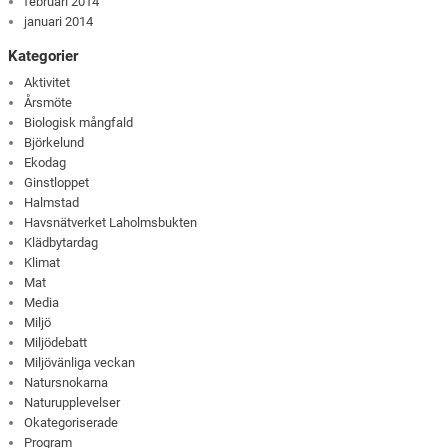
februari 2014
januari 2014
Kategorier
Aktivitet
Årsmöte
Biologisk mångfald
Björkelund
Ekodag
Ginstloppet
Halmstad
Havsnätverket Laholmsbukten
Klädbytardag
Klimat
Mat
Media
Miljö
Miljödebatt
Miljövänliga veckan
Natursnokarna
Naturupplevelser
Okategoriserade
Program