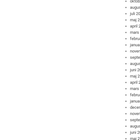
oktob
augus
juli 2
maj 
april
mars
febru
janua
nove
sept
augus
juni 
maj 
april
mars
febru
janua
dece
nove
sept
augus
juni 
maj 