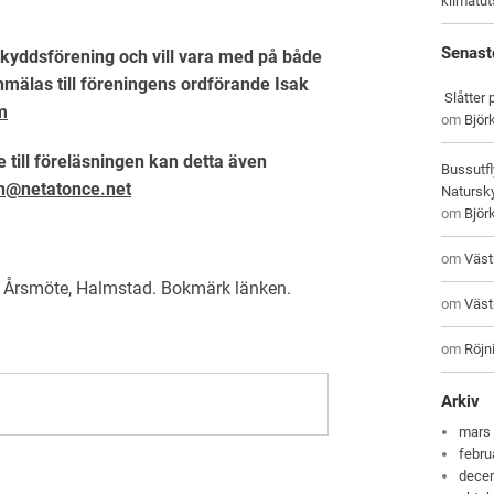
klimatu
Senast
yddsförening och vill vara med på både
nmälas till föreningens ordförande Isak
Slåtter
m
om
Björ
 till föreläsningen kan detta även
Bussutfl
n@netatonce.net
Natursky
om
Björ
om
Väst
,
Årsmöte
,
Halmstad
. Bokmärk
länken
.
om
Väst
om
Röjni
Arkiv
mars
febru
dece