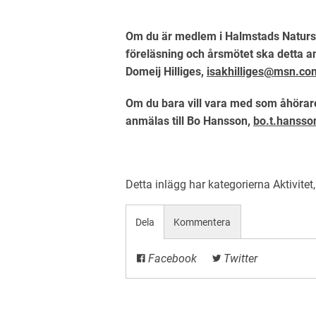
Om du är medlem i Halmstads Natursk
föreläsning och årsmötet ska detta a
Domeij Hilliges,
isakhilliges@msn.co
Om du bara vill vara med som åhörare
anmälas till Bo Hansson,
bo.t.hansso
Detta inlägg har kategorierna
Aktivitet
Dela
Kommentera
Facebook
Twitter