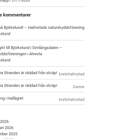
tsläpp? 27/1-2026
e kommentarer
 på Björkelund! – Halmstads naturskyddsförening
kelund
ykt till Björkelund i Simlångsdalen –
ddsföreningen i Alvesta
kelund
ra Stranden är räddad från skräp!
kretshalmstad
ra Stranden är räddad från skräp!
Danne
ng i Hallägret
kretshalmstad
 2026
ari 2026
mber 2025