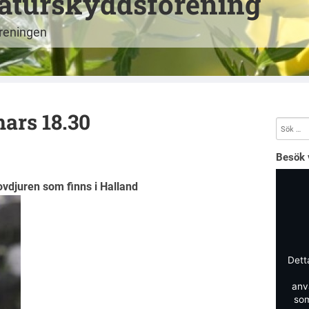
aturskyddsförening
öreningen
ars 18.30
Besök 
vdjuren som finns i Halland
Dett
anv
som