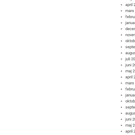
april
mars
febru
janua
dece
nove
oktob
sept
augus
juli 2
juni 
maj 
april
mars
febru
janua
oktob
sept
augus
juni 
maj 
april