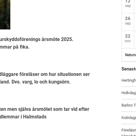
12
sep
26
sep
22
turskyddsförenings årsmöte 2025.
nov
mmar på fika.
Naturs
Senast
dläggare föreläser om hur situationen ser
Hertingf
lland. Dvs. varg, lo och kungsörn.
Holkdag
Barbro T
en men själva årsmötet som tar vid efter
edlemmar i Halmstads
Kolinlag
Föreläsn