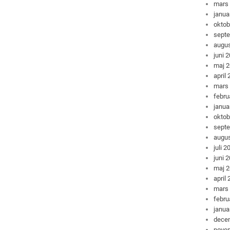
mars
janua
oktob
sept
augus
juni 
maj 
april
mars
febru
janua
oktob
sept
augus
juli 2
juni 
maj 
april
mars
febru
janua
dece
nove