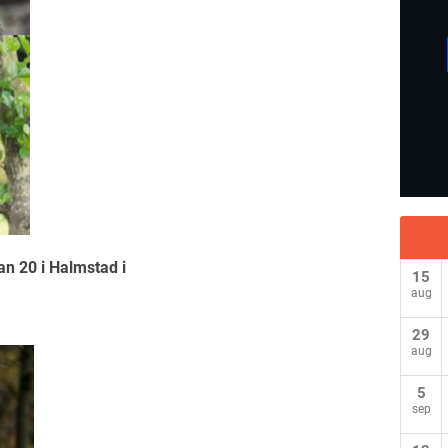
an 20 i Halmstad i
15
aug
29
aug
5
sep