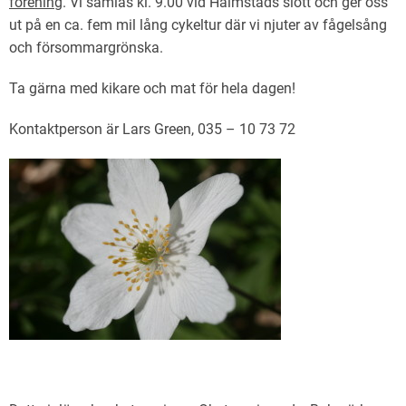
förening
. Vi samlas kl. 9.00 vid Halmstads slott och ger oss
ut på en ca. fem mil lång cykeltur där vi njuter av fågelsång
och försommargrönska.
Ta gärna med kikare och mat för hela dagen!
Kontaktperson är Lars Green, 035 – 10 73 72