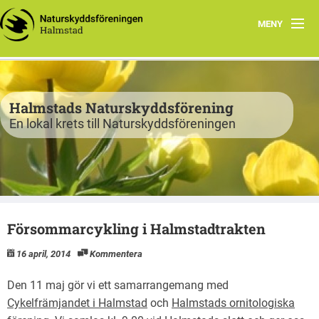
MENY
Program
Verksamhet
Halmstads Naturskyddsförening
En lokal krets till Naturskyddsföreningen
Björkelund
Om oss
Havsnätverk
Försommarcykling i Halmstadtrakten
Bli medlem
16 april, 2014
Kommentera
Vandringsslinga Björkelund
Den 11 maj gör vi ett samarrangemang med
Cykelfrämjandet i Halmstad
och
Halmstads ornitologiska