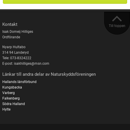
Kontakt
Till toppen
Isak Domeij Hilliges
Ordförande
Nyarp Hultabo
314 94 Landeryd
Tele: 073-8324222
E-post: isakhilliges@msn.com
Länkar till andra delar av Naturskyddsföreningen
Hallands länsförbund
Kungsbacka
Varberg
Falkenberg
Södra Halland
Hylte