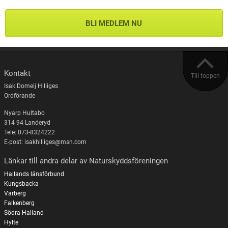
BLI MEDLEM NU
Kontakt
Till toppen
Isak Domeij Hilliges
Ordförande
Nyarp Hultabo
314 94 Landeryd
Tele: 073-8324222
E-post: isakhilliges@msn.com
Länkar till andra delar av Naturskyddsföreningen
Hallands länsförbund
Kungsbacka
Varberg
Falkenberg
Södra Halland
Hylte