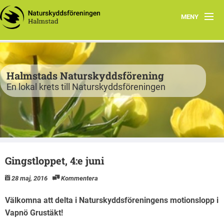
MENY
Program
Verksamhet
Halmstads Naturskyddsförening
En lokal krets till Naturskyddsföreningen
Björkelund
Om oss
Havsnätverk
Gingstloppet, 4:e juni
Bli medlem
28 maj, 2016
Kommentera
Vandringsslinga Björkelund
Välkomna att delta i Naturskyddsföreningens motionslopp i
Vapnö Grustäkt!