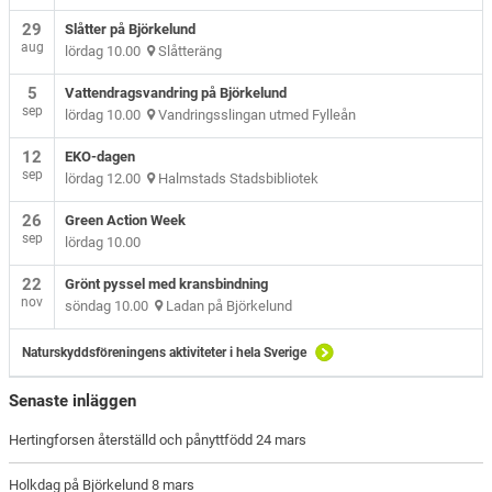
29
Slåtter på Björkelund
aug
lördag 10.00
Slåtteräng
5
Vattendragsvandring på Björkelund
sep
lördag 10.00
Vandringsslingan utmed Fylleån
12
EKO-dagen
sep
lördag 12.00
Halmstads Stadsbibliotek
26
Green Action Week
sep
lördag 10.00
22
Grönt pyssel med kransbindning
nov
söndag 10.00
Ladan på Björkelund
Naturskyddsföreningens aktiviteter i hela Sverige
Senaste inläggen
Hertingforsen återställd och pånyttfödd 24 mars
Holkdag på Björkelund 8 mars