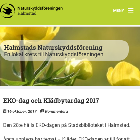
MENY
Program
Verksamhet
Halmstads Naturskyddsförening
En lokal krets till Naturskyddsföreningen
Björkelund
Om oss
Havsnätverk
EKO-dag och Klädbytardag 2017
Bli medlem
16 oktober, 2017
Kommentera
Vandringsslinga Björkelund
Den 28:e hålls EKO-dagen på Stadsbiblioteket i Halmstad.
Årets upplaga har temat – Kläder. EKO-dagen är till för att