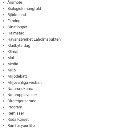
Årsmöte
Biologisk mångfald
Björkelund
Ekodag
Ginstloppet
Halmstad
Havsnätverket Laholmsbukten
Klädbytardag
Klimat
Mat
Media
Miljö
Miljödebatt
Miljövänliga veckan
Natursnokarna
Naturupplevelser
Okategoriserade
Program
Remisser
Röda Korset
Run for your life