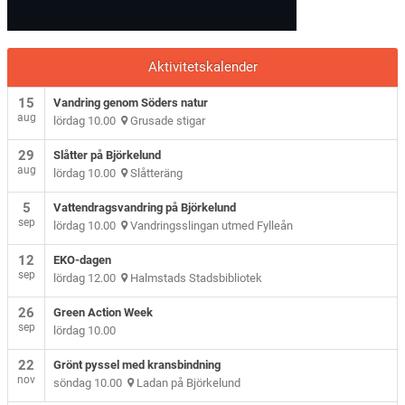
Aktivitetskalender
15
Vandring genom Söders natur
aug
lördag 10.00
Grusade stigar
29
Slåtter på Björkelund
aug
lördag 10.00
Slåtteräng
5
Vattendragsvandring på Björkelund
sep
lördag 10.00
Vandringsslingan utmed Fylleån
12
EKO-dagen
sep
lördag 12.00
Halmstads Stadsbibliotek
26
Green Action Week
sep
lördag 10.00
22
Grönt pyssel med kransbindning
nov
söndag 10.00
Ladan på Björkelund