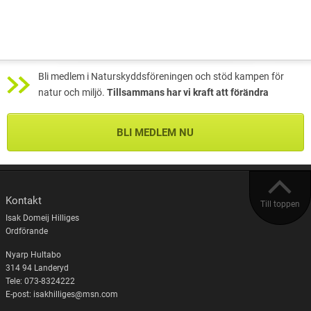
Bli medlem i Naturskyddsföreningen och stöd kampen för
natur och miljö.
Tillsammans har vi kraft att förändra
BLI MEDLEM NU
Kontakt
Till toppen
Isak Domeij Hilliges
Ordförande
Nyarp Hultabo
314 94 Landeryd
Tele: 073-8324222
E-post: isakhilliges@msn.com