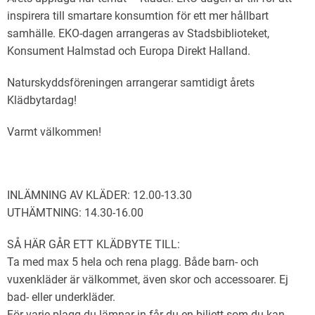
inspirera till smartare konsumtion för ett mer hållbart
samhälle. EKO-dagen arrangeras av Stadsbiblioteket,
Konsument Halmstad och Europa Direkt Halland.
Naturskyddsföreningen arrangerar samtidigt årets
Klädbytardag!
Varmt välkommen!
INLÄMNING AV KLÄDER: 12.00-13.30
UTHÄMTNING: 14.30-16.00
SÅ HÄR GÅR ETT KLÄDBYTE TILL:
Ta med max 5 hela och rena plagg. Både barn- och
vuxenkläder är välkommet, även skor och accessoarer. Ej
bad- eller underkläder.
För varje plagg du lämnar in får du en biljett som du kan