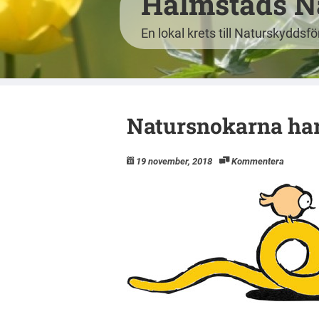
Halmstads N
En lokal krets till Naturskyddsf
Natursnokarna har
19 november, 2018
Kommentera