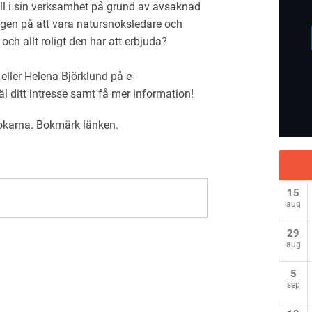
åll i sin verksamhet på grund av avsaknad
gen på att vara natursnoksledare och
 och allt roligt den har att erbjuda?
eller Helena Björklund på e-
 ditt intresse samt få mer information!
okarna
. Bokmärk
länken
.
15
aug
29
aug
5
sep