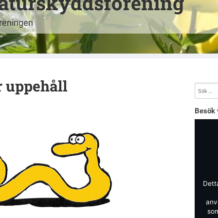
aturskyddsförening
öreningen
 uppehåll
Besök 
Dett
anv
som