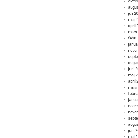
oktob
augus
juli 2
maj 
april
mars
febru
janua
nove
sept
augus
juni 
maj 
april
mars
febru
janua
dece
nove
sept
augus
juni 
maj 