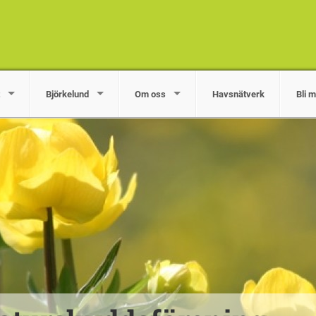
Björkelund
Om oss
Havsnätverk
Bli 