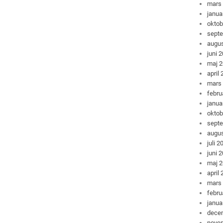
mars
janua
oktob
sept
augus
juni 
maj 
april
mars
febru
janua
oktob
sept
augus
juli 2
juni 
maj 
april
mars
febru
janua
dece
nove