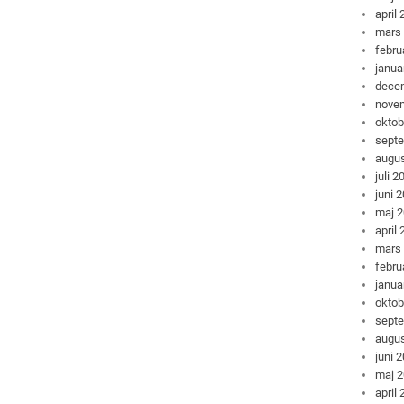
april
mars
febru
janua
dece
nove
oktob
sept
augus
juli 2
juni 
maj 
april
mars
febru
janua
oktob
sept
augus
juni 
maj 
april