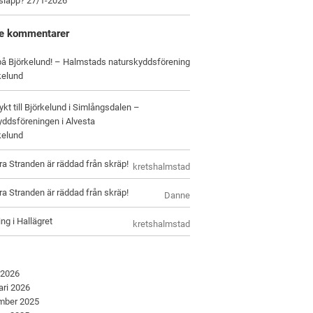
tsläpp? 27/1-2026
e kommentarer
 på Björkelund! – Halmstads naturskyddsförening
kelund
ykt till Björkelund i Simlångsdalen –
ddsföreningen i Alvesta
kelund
ra Stranden är räddad från skräp!
kretshalmstad
ra Stranden är räddad från skräp!
Danne
ng i Hallägret
kretshalmstad
 2026
ari 2026
mber 2025