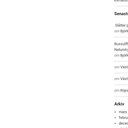
klimatu
Senast
Slåtter
om
Björ
Bussutfl
Natursky
om
Björ
om
Väst
om
Väst
om
Röjni
Arkiv
mars
febru
dece