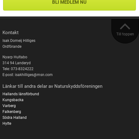
BLI MEDLEM NU
Kontakt
Till toppen
Isak Domeij Hilliges
Ordförande
Nyarp Hultabo
314 94 Landeryd
Tele: 073-8324222
E-post: isakhilliges@msn.com
Länkar till andra delar av Naturskyddsföreningen
Hallands länsförbund
Kungsbacka
Varberg
Falkenberg
Södra Halland
Hylte