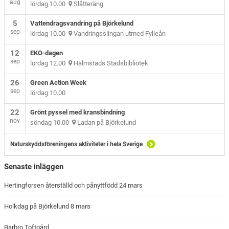
aug
lördag 10.00
Slåtteräng
5
Vattendragsvandring på Björkelund
sep
lördag 10.00
Vandringsslingan utmed Fylleån
12
EKO-dagen
sep
lördag 12.00
Halmstads Stadsbibliotek
26
Green Action Week
sep
lördag 10.00
22
Grönt pyssel med kransbindning
nov
söndag 10.00
Ladan på Björkelund
Naturskyddsföreningens aktiviteter i hela Sverige
Senaste inläggen
Hertingforsen återställd och pånyttfödd 24 mars
Holkdag på Björkelund 8 mars
Barbro Toftgård