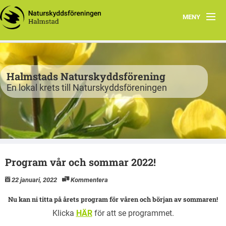
MENY
Program
Verksamhet
Halmstads Naturskyddsförening
En lokal krets till Naturskyddsföreningen
Björkelund
Om oss
Havsnätverk
Program vår och sommar 2022!
Bli medlem
22 januari, 2022
Kommentera
Vandringsslinga Björkelund
Nu kan ni titta på årets program för våren
och början av sommaren!
Klicka
HÄR
för att se programmet.