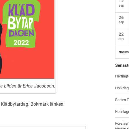
12
sep
26
sep
22
nov
Naturs
Senast
Hertingf
gga bilden är Erica Jacobson.
Holkdag
Barbro T
,
Klädbytardag
. Bokmärk
länken
.
Kolinlag
Föreläsn