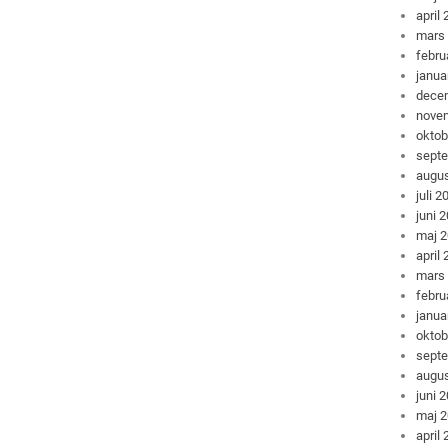
april
mars
febru
janua
dece
nove
oktob
sept
augus
juli 2
juni 
maj 
april
mars
febru
janua
oktob
sept
augus
juni 
maj 
april