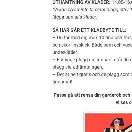
UTHÄMTNING AV KLÄDER:
14.00-16.
(Vi kan tyvärr inte ta emot plagg efter 
lägga upp alla kläder)
SÅ HÄR GÅR ETT KLÄDBYTE TILL:
– Du tar med dig max 10 fina och fräs
och skor i nyskick. Både barn och vuxe
underkläder.
– För varje plagg du lämnar in får du e
plagg vid uthämtningen.
– Det är helt gratis och de plagg som b
ändamål!
Passa på att rensa din garderob och 
vi ses 