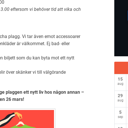
00
13.00 eftersom vi behöver tid att vika och
cha plagg. Vi tar även emot accessoarer
nkläder är välkommet. Ej bad- eller
n biljett som du kan byta mot ett nytt
lir över skänker vi till välgörande
15
aug
ge plaggen ett nytt liv hos någon annan –
29
den 26 mars!
aug
5
sep