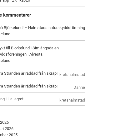
tsläpp? 27/1-2026
e kommentarer
 på Björkelund! – Halmstads naturskyddsförening
kelund
ykt till Björkelund i Simlångsdalen –
ddsföreningen i Alvesta
kelund
ra Stranden är räddad från skräp!
kretshalmstad
ra Stranden är räddad från skräp!
Danne
ng i Hallägret
kretshalmstad
 2026
ari 2026
mber 2025