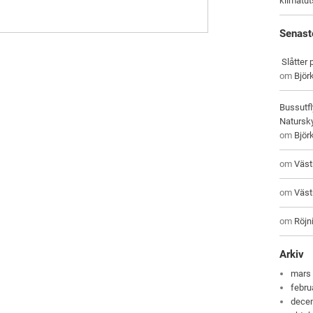
klimatu
Senast
Slåtter
om
Björ
Bussutfl
Natursky
om
Björ
om
Väst
om
Väst
om
Röjni
Arkiv
mars
febru
dece