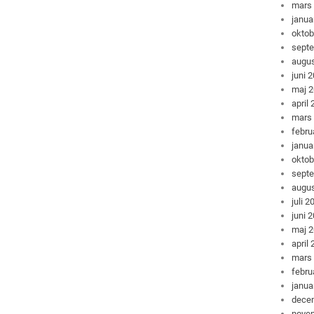
mars
janua
oktob
sept
augus
juni 
maj 
april
mars
febru
janua
oktob
sept
augus
juli 2
juni 
maj 
april
mars
febru
janua
dece
nove