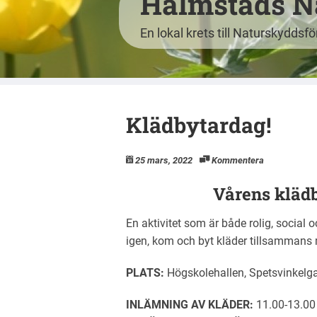
Halmstads N
En lokal krets till Naturskyddsf
Klädbytardag!
25 mars, 2022
Kommentera
Vårens klädb
En aktivitet som är både rolig, social 
igen, kom och byt kläder tillsammans
PLATS:
Högskolehallen, Spetsvinkelg
INLÄMNING AV KLÄDER:
11.00-13.00