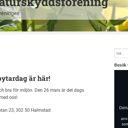
aturskyddsförening
öreningen
Besök 
ytardag är här!
och bra för miljön. Den 26 mars är det dags
 med oss!
Dett
atan 23, 302 50 Halmstad
anv
som