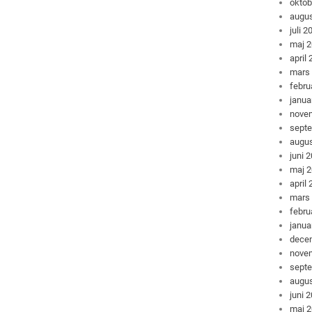
oktob
augus
juli 2
maj 
april
mars
febru
janua
nove
sept
augus
juni 
maj 
april
mars
febru
janua
dece
nove
sept
augus
juni 
maj 