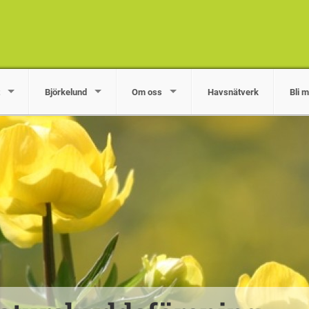
Björkelund
Om oss
Havsnätverk
Bli 