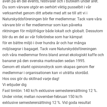
även på en del events, festivaler och i butikern under året.
Du som värvare utgör en oerhört viktig pusselbit i vår
verksamhet genom ditt arbete med att se till att vi i
Naturskyddsföreningen blir fler medlemmar. Tack vare våra
värvare blir vi fler medlemmar som kan påverka
riktningen för miljöfrågor både lokalt och globalt. Dessutom
blir du en del av vår folkrörelse som har kämpat
för en bättre miljö i över hundra år och har många
miljösegrar i bagaget. Tack vare Naturskyddsföreningen
och våra medlemmar finns bland annat ekologiskt kaffe och
bananer på den svenska marknaden sedan 1995.
Genom ett starkt opinionstryck som skapas genom fler
medlemmar i organisationen kan vi uträtta stordåd.
Hos oss gör du skillnad varje dag!
Vi erbjuder dig
Fast timlön: 140 kr/h exklusive semesterersättning 12 %.
Under vinter, mellan november-februari 150 kr/h
exklusive semesterersättning 12 %. Vid goda resultat