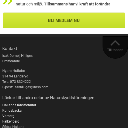
natur och miljö.
Tillsammans har vi kraft att förändra
BLI MEDLEM NU
Kontakt
Till toppen
Isak Domeij Hilliges
Ordförande
Nyarp Hultabo
314 94 Landeryd
Tele: 073-8324222
E-post: isakhilliges@msn.com
Länkar till andra delar av Naturskyddsföreningen
Hallands länsförbund
Kungsbacka
Varberg
Falkenberg
Södra Halland