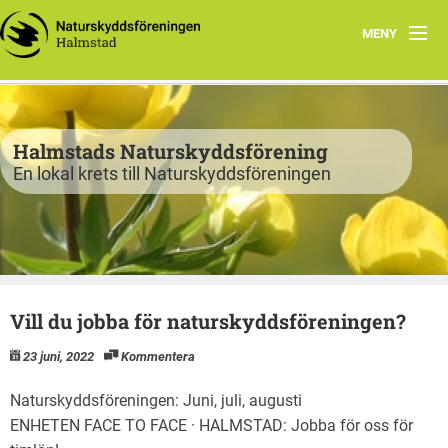
MENY
Program
Verksamhet
Halmstads Naturskyddsförening
En lokal krets till Naturskyddsföreningen
Björkelund
Om oss
Havsnätverk
Vill du jobba för naturskyddsföreningen?
Bli medlem
23 juni, 2022
Kommentera
Vandringsslinga Björkelund
Naturskyddsföreningen: Juni, juli, augusti
ENHETEN FACE TO FACE · HALMSTAD: Jobba för oss för