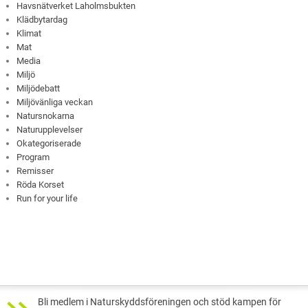
Havsnätverket Laholmsbukten
Klädbytardag
Klimat
Mat
Media
Miljö
Miljödebatt
Miljövänliga veckan
Natursnokarna
Naturupplevelser
Okategoriserade
Program
Remisser
Röda Korset
Run for your life
Bli medlem i Naturskyddsföreningen och stöd kampen för