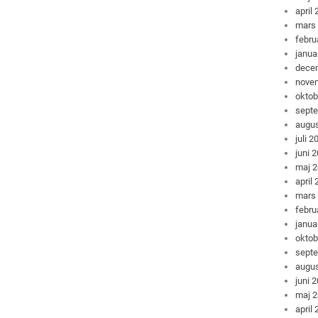
april
mars
febru
janua
dece
nove
oktob
sept
augus
juli 2
juni 
maj 
april
mars
febru
janua
oktob
sept
augus
juni 
maj 
april