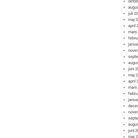
oktob
augus
juli 2
maj 
april
mars
febru
janua
nove
sept
augus
juni 
maj 
april
mars
febru
janua
dece
nove
sept
augus
juni 
maj 