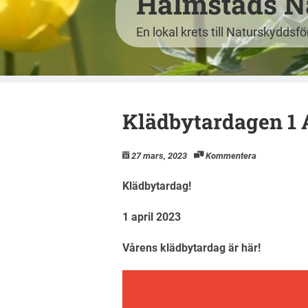
Halmstads N
En lokal krets till Naturskyddsf
Klädbytardagen 1 A
27 mars, 2023
Kommentera
Klädbytardag!
1 april 2023
Vårens klädbytardag är här!