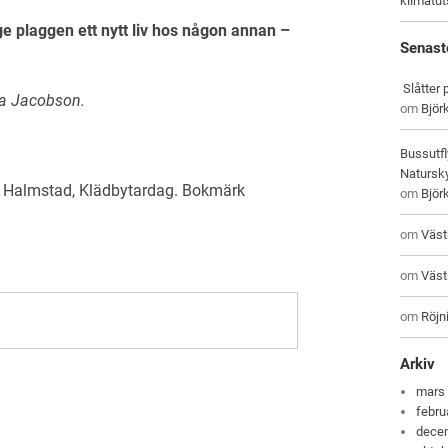
klimatu
e plaggen ett nytt liv hos någon annan –
Senast
Slåtter
ica Jacobson.
om
Björ
Bussutfl
Natursky
,
Halmstad
,
Klädbytardag
. Bokmärk
om
Björ
om
Väst
om
Väst
om
Röjni
Arkiv
mars
febru
dece