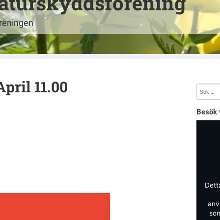
aturskyddsförening
öreningen
pril 11.00
Besök 
Dett
anv
som