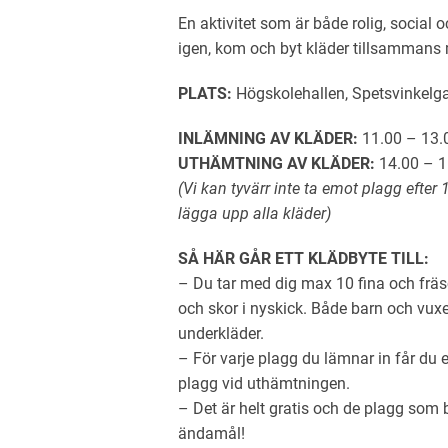
En aktivitet som är både rolig, social o
igen, kom och byt kläder tillsammans
PLATS:
Högskolehallen, Spetsvinkelg
INLÄMNING AV KLÄDER:
11.00 – 13.
UTHÄMTNING AV KLÄDER:
14.00 – 1
(Vi kan tyvärr inte ta emot plagg efter 
lägga upp alla kläder)
SÅ HÄR GÅR ETT KLÄDBYTE TILL:
– Du tar med dig max 10 fina och fräs
och skor i nyskick. Både barn och vuxe
underkläder.
– För varje plagg du lämnar in får du e
plagg vid uthämtningen.
– Det är helt gratis och de plagg som b
ändamål!