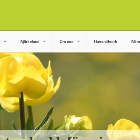
Björkelund
Om oss
Havsnätverk
Bli 