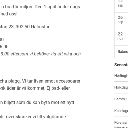
12
sep
ch bra för miljön. Den 1 april är det dags
 med oss!
26
sep
atan 23, 302 50 Halmstad
22
nov
00
6.00
Naturs
13.00 eftersom vi behöver tid att vika och
Senast
Hertingf
cha plagg. Vi tar även emot accessoarer
Holkdag
nkläder är välkommet. Ej bad- eller
Barbro T
n biljett som du kan byta mot ett nytt
Kolinlag
lir över skänker vi till välgörande
Föreläsn