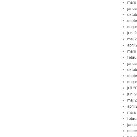
mars
janua
oktob
sept
augus
juni 
maj 
april
mars
febru
janua
oktob
sept
augus
juli 2
juni 
maj 
april
mars
febru
janua
dece
nove