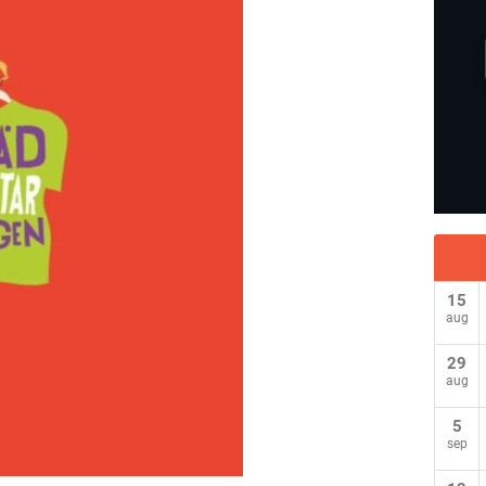
15
aug
29
aug
5
sep