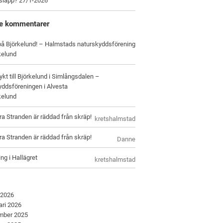
tsläpp? 27/1-2026
e kommentarer
 på Björkelund! – Halmstads naturskyddsförening
kelund
ykt till Björkelund i Simlångsdalen –
ddsföreningen i Alvesta
kelund
ra Stranden är räddad från skräp!
kretshalmstad
ra Stranden är räddad från skräp!
Danne
ng i Hallägret
kretshalmstad
 2026
ari 2026
mber 2025